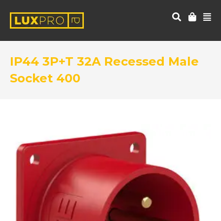
IP44 3P+T 32A Recessed Male
Socket 400