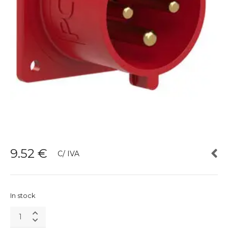
9.52
€
C/ IVA
In stock
IP44
3P+T