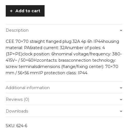
32A
Recessed
Add to cart
Male
Socket
400
Description
quantity
CEE 70×70 straight flanged plug 32A 4p 6h IP44
housing
material: PA6
rated current: 32A
number of poles: 4
(3P+PE)
clock position: 6h
nominal voltage/frequency: 380-
415V~ / 50+60Hz
contacts: brass
connection technology:
screw terminals
dimensions (flange/fixing center): 70×70
mm / 56×56 mm
IP protection class: IP44
Additional information
Weight
0.5 kg
Reviews (0)
There are no reviews yet.
Downloads
Only logged in customers who have purchased this
SKU:
624-6
product may leave a review.