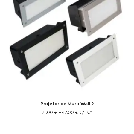
Projetor de Muro Wall 2
Price
21.00
€
–
42.00
€
C/ IVA
range:
21.00 €
through