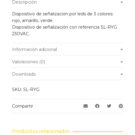
Descripción
Dispositivo de señalización por leds de 3 colores:
rojo, amarillo, verde.
Dispositivo de señalización con referencia SL-RYG
230VAC.
Información adicional
Peso
0.010 kg
Valoraciones (0)
No hay valoraciones aún.
Downloads
Solo los usuarios registrados que hayan comprado
SKU:
SL-RYG
este producto pueden hacer una valoración.
Compartir
Productos relacionados