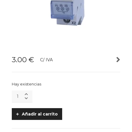
3.00
€
C/ IVA
Hay existencias
Señal
Led
230v
3
Añadir al carrito
colores
quantity