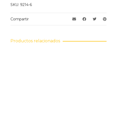
SKU:
9214-6
este producto pueden hacer una valoración.
Compartir
Productos relacionados