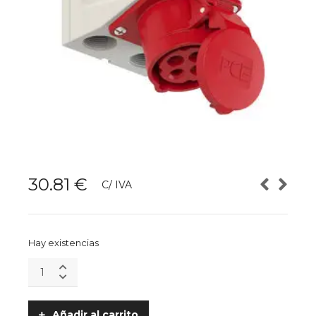
30.81
€
C/ IVA
Hay existencias
Toma
de
pared
doble
Añadir al carrito