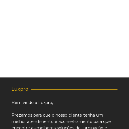
Toma Macho Empotrable IP67 3P+T+N 32A
400V
14.11
€
Luxpro
Bem vindo á Luxpro,
Prezamos para que o nosso cliente tenha um
melhor atendimento e aconselhamento para que
encontre as melhores soluções de iluminação e