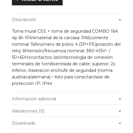
IP44
3P+T
16A
Descripción
400V
quantity
Toma mural CEE + toma de seguridad COMBO 16A
4p 6h IP44
material de la carcasa: PA6
corriente
nominal: 16A
número de polos: 4 (3P+PE)
posición del
reloj: 6h
tensión/frecuencia nominal: 380-415V~ /
50+60Hz
contactos: latón
tecnología de conexión:
terminales de tornillo
entrada de cable: superior, 2x
inferior, trasera
con enchufe de seguridad (norma
austriaca/alemana) – listo para conectar
clase de
protección IP: IP44
Información adicional
Peso
0.5 kg
Valoraciones (0)
No hay valoraciones aún.
Downloads
Solo los usuarios registrados que hayan comprado