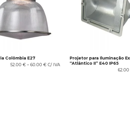
ia Colômbia E27
Projetor para Iluminação Ex
“Atlântico II” E40 IP65
This
Price
52.00
€
–
60.00
€
C/ IVA
 OPTIONS
SELECT OPTIONS
product
62.0
range:
has
52.00 €
multiple
through
variants.
60.00 €
The
options
may
be
chosen
on
the