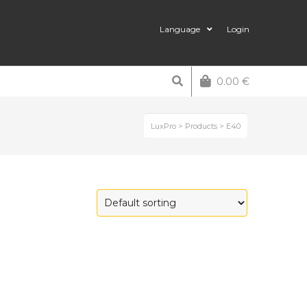
Language
Login
0.00
€
LuxPro
>
Products
>
E40