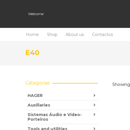
Welcome
Home
Shop
About us
Contactos
E40
Categorias
Showing a
HAGER
Auxiliaries
Sistemas Áudio e Vídeo-
Porteiros
Tools and utilities