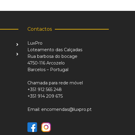
Contactos
LuxPro
Loteamento das Calçadas
Rua barbosa do bocage
4750-116 Arcozelo
Barcelos – Portugal
Chamada para rede móvel
+351 912 565 248
+351 914 209 675
Email: encomendas@luxpro.pt