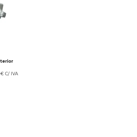
terior
0
€
C/ IVA