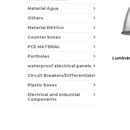
Material Água
Others
Material Elétrico
Counter boxes
PCE MATERIAL
Portholes
Luminár
This
waterproof electrical panels
SELECT
product
Circuit Breakers/Differentials
has
multiple
Plastic boxes
variants.
The
Electrical and Industrial
options
Components
may
be
chosen
on
the