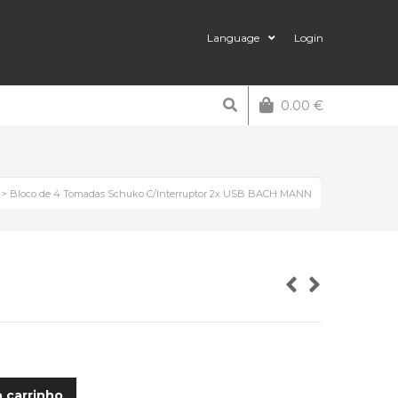
Language
Login
0.00
€
>
Bloco de 4 Tomadas Schuko C/Interruptor 2x USB BACH MANN
o carrinho