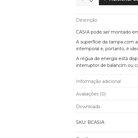
de
4
Tomadas
Descrição
Schuko
C/Interruptor
CASIA pode ser montado em
2x
USB
A superfície da tampa com a
BACH
intemporal e, portanto, é ide
MANN
quantity
A régua de energia está dis
interruptor de balancim ou 
Informação adicional
Peso
Avaliações (0)
Cor
Ainda não existem avaliações
Downloads
Grau de Isolamento
Apenas clientes com sessão
Medida (mm)
SKU:
BCASIA
deixar opinião.