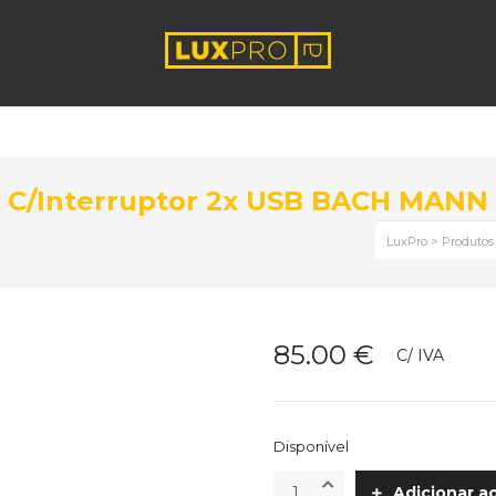
 C/Interruptor 2x USB BACH MANN
LuxPro
>
Produtos
85.00
€
C/ IVA
Disponível
Bloco
Adicionar a