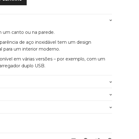
 um canto ou na parede.
parência de aço inoxidável tem um design
al para um interior moderno.
ponível em várias versões – por exemplo, com um
carregador duplo USB.
0.800 kg
Inox
.
Classe II
 iniciada que compraram este produto podem
457-585x69x91 mm