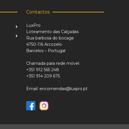
Contactos
LuxPro
Loteamento das Calçadas
Rua barbosa do bocage
4750-116 Arcozelo
Barcelos – Portugal
Chamada para rede móvel
+351 912 565 248
+351 914 209 675
Email: encomendas@luxpro.pt