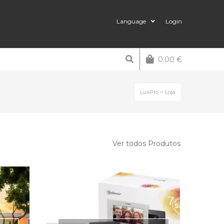
Language
Login
0.00
€
LuxPro
>
Loja
Ver todos Produtos