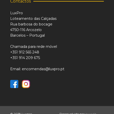
Contactos
LuxPro
Loteamento das Calçadas
Rua barbosa do bocage
4750-116 Arcozelo
Barcelos – Portugal
Chamada para rede móvel
+351 912 565 248
+351 914 209 675
Email: encomendas@luxpro.pt
© 2018 Luxpro
Desenvolvido por
brandit