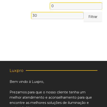
Preço
mínimo
Preço
Filtrar
máximo
Luxpro
Bem vindo á Luxpro,
Prezamos para que o nosso cliente tenha um
melhor atendimento e aconselhamento para que
encontre as melhores soluções de iluminação e