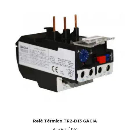
Relé Térmico TR2-D13 GACIA
9.15
€
C/ IVA