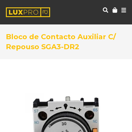
Bloco de Contacto Auxiliar C/
Repouso SGA3-DR2