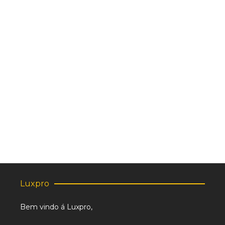
Contato Auxiliar LT01-DN11
2.50
€
Luxpro
Bem vindo á Luxpro,