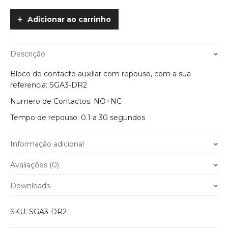
Contacto
Auxiliar
Adicionar ao carrinho
C/
Repouso
SGA3-
Descrição
DR2
quantity
Bloco de contacto auxiliar com repouso, com a sua
referencia: SGA3-DR2
Numero de Contactos: NO+NC
Tempo de repouso: 0.1 a 30 segundos
Informação adicional
Peso
0.500 kg
Avaliações (0)
Ainda não existem avaliações.
Downloads
Apenas clientes com sessão iniciada que compraram este
SKU:
SGA3-DR2
produto podem deixar opinião.