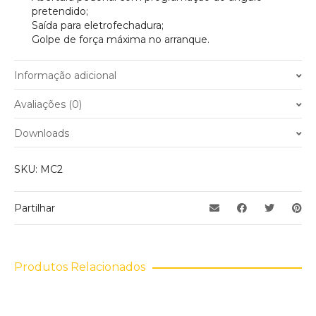
pretendido;
Saída para eletrofechadura;
Golpe de força máxima no arranque.
Informação adicional
Peso
0.500 kg
Avaliações (0)
Ainda não existem avaliações.
Downloads
Apenas clientes com sessão iniciada que compraram este
SKU:
MC2
produto podem deixar opinião.
Partilhar
Produtos Relacionados