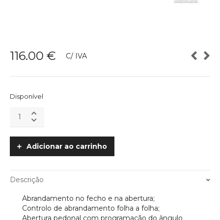
116.00
€
C/ IVA
Disponível
Central
Electrónica
MC2
de
Adicionar ao carrinho
2
Motores
230V
Descrição
MOTORLINE
quantity
Abrandamento no fecho e na abertura;
Controlo de abrandamento folha a folha;
Abertura pedonal com programação do ângulo