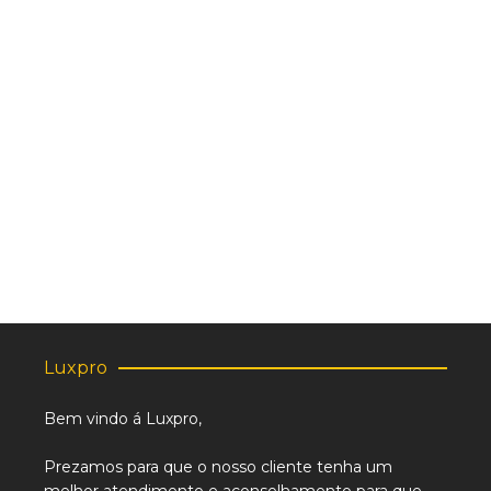
Fotocélula externa refletora MFE Motorline
41.51
€
Luxpro
Bem vindo á Luxpro,
Prezamos para que o nosso cliente tenha um