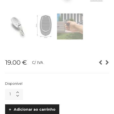
19.00
€
C/ IVA
Disponível
Comando
FALK
Branco
MOTORLINE
Adicionar ao carrinho
quantity