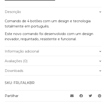
Descrição
Comando de 4 botões com um design e tecnologia
totalmente em português.
Este novo comando foi desenvolvido com um design
inovador, requintado, resistente e funcional.
Informação adicional
Peso
0.50 kg
Avaliações (0)
Ainda não existem avaliações.
Downloads
Apenas clientes com sessão iniciada que compraram este
Manual de Instalação
SKU:
FRLFALKBR
produto podem deixar opinião.
Download
Partilhar