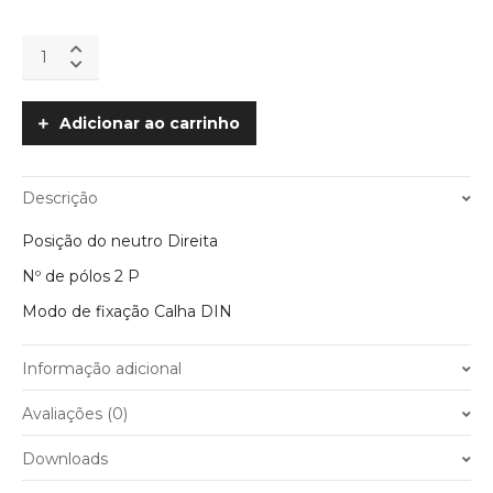
Interruptor
Diferencial
2P
300mA
Adicionar ao carrinho
6KA
GACIA
quantity
Descrição
Posição do neutro Direita
Nº de pólos 2 P
Modo de fixação Calha DIN
Informação adicional
Peso
0.200 kg
Avaliações (0)
10A
,
16A
,
25A
,
32A
,
40A
,
63A
,
Amperes
Ainda não existem avaliações.
Downloads
Disjuntores eléctricos de 6A
Apenas clientes com sessão iniciada que compraram este