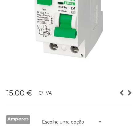
15.00
€
C/ IVA
Amperes