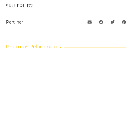
SKU:
FRLID2
produto podem deixar opinião.
Partilhar
Produtos Relacionados