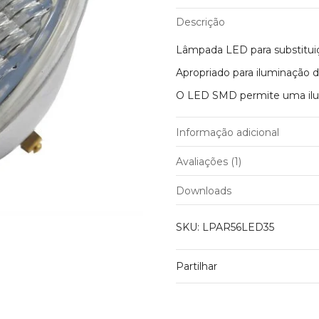
35W
Descrição
PAR56
AC12V
Lâmpada LED para substituiç
LED
quantity
Apropriado para iluminação d
O LED SMD permite uma ilu
Informação adicional
Peso
Avaliações (1)
Potência
Downloads
Cor do LED
Avaliação
Nazir
–
7 Julho, 2019
Suporte de Lâmpada
Ja comprei e quero m
SKU:
LPAR56LED35
1
Tensão de Entrada
ou outro? Quais termi
de
Grau de Proteção
tubinhos de boracha p
5
Partilhar
Medida (mm)
vossa ajuda.