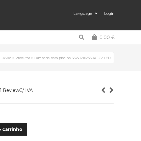
Language
Login
0.00
€
LuxPro
>
Produtos
>
Lâmpada para piscina 35W PAR56 AC12V LED
1 Review
C/ IVA
o carrinho