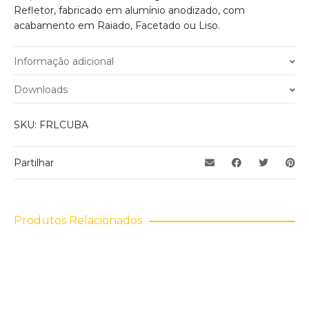
Refletor, fabricado em alumínio anodizado, com
acabamento em Raiado, Facetado ou Liso.
Informação adicional
Peso
5 kg
Downloads
Material de fabrico
Alumínio
Acabamento
SKU:
FRLCUBA
Cinza
Potência Admissível
250W
Suporte da Lampâda
E27 / E40
Partilhar
Tensão de Entrada
230-240V – 50hz
Grau de Isolamento
Classe I
Dimensões
(A1)290x(L1)480mm
Produtos Relacionados
Dimensões Porta
(A)206x(L)275mm
Equipo