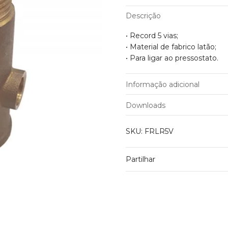
em
Descrição
Latão
FRLR5V
• Record 5 vias;
quantity
• Material de fabrico latão;
• Para ligar ao pressostato.
Informação adicional
Peso
Downloads
Material de fabrico
SKU:
FRLR5V
Partilhar