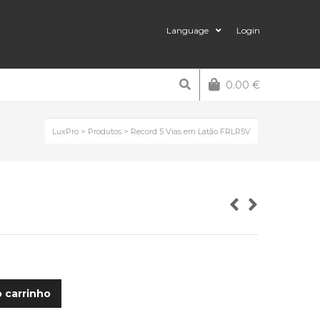
Language
Login
0.00
€
LuxPro
>
Produtos
>
Record 5 Vias em Latão FRLR5V
o carrinho