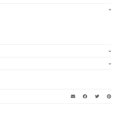
0.250 kg
Latão