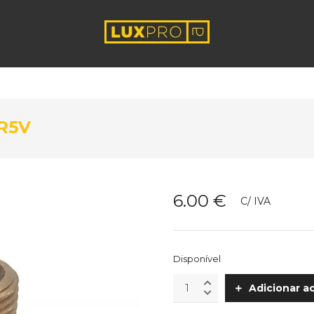
LR5V
6.00
€
C/ IVA
Disponível
Record
Adicionar a
5
Vias