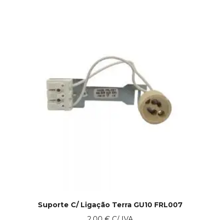
Suporte C/ Ligação Terra GU10 FRL007
2.00
€
C/ IVA