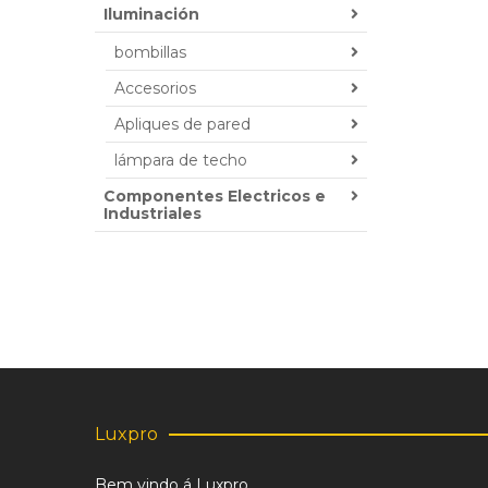
Iluminación
bombillas
Accesorios
Apliques de pared
lámpara de techo
Componentes Electricos e
Industriales
Luxpro
Bem vindo á Luxpro,