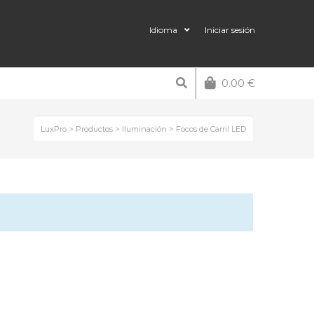
Idioma
Iniciar sesión
0.00
€
LuxPro
>
Productos
>
Iluminación
>
Focos de Carril LED