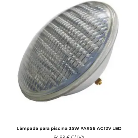
Lâmpada para piscina 35W PAR56 AC12V LED
64.99
€
C/ IVA