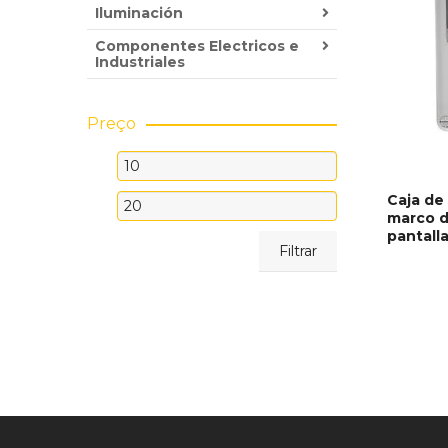
Iluminación
Componentes Electricos e
Industriales
Preço
Precio
mínimo
Caja de
Precio
marco d
máximo
AÑADIR
pantall
Filtrar