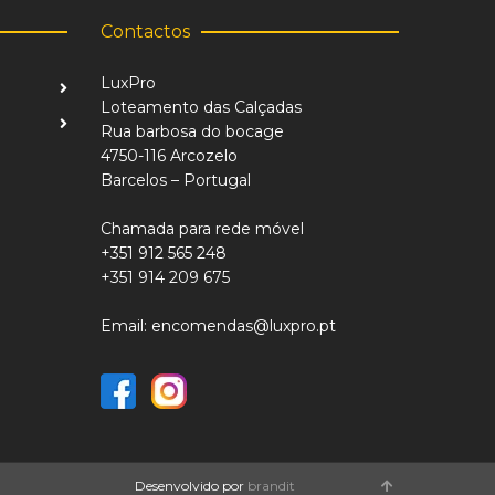
Contactos
LuxPro
Loteamento das Calçadas
Rua barbosa do bocage
4750-116 Arcozelo
Barcelos – Portugal
Chamada para rede móvel
+351 912 565 248
+351 914 209 675
Email: encomendas@luxpro.pt
Desenvolvido por
brandit