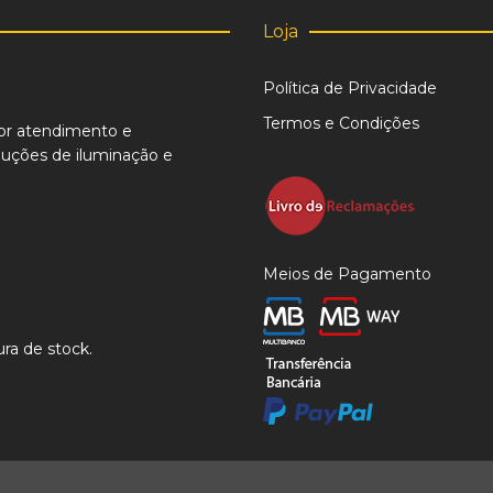
página
Loja
de
producto
Política de Privacidade
Termos e Condições
or atendimento e
uções de iluminação e
Meios de Pagamento
ra de stock.