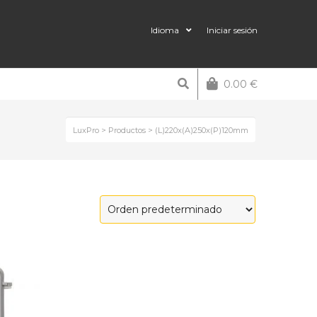
Idioma
Iniciar sesión
0.00
€
LuxPro
>
Productos
>
(L)220x(A)250x(P)120mm