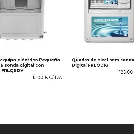
 equipo eléctrico Pequeño
Quadro de nível sem sond
e sonda digital con
Digital FRLQDIG
Este
 AL CARRITO
SELECCIONAR OPCIONES
a FRLQSDV
producto
120.0
15.00
€
C/ IVA
tiene
múltiples
variantes.
Las
opciones
se
pueden
elegir
en
la