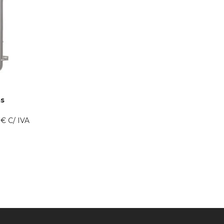
as
0
€
C/ IVA