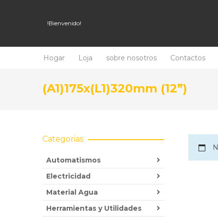
!Bienvenido!
Hogar
Loja
sobre nosotros
Contactos
(A1)175x(L1)320mm (12”)
Categorias
N
Automatismos
Electricidad
Material Agua
Herramientas y Utilidades