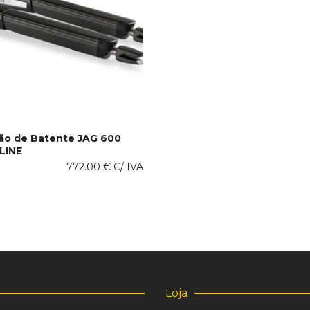
tão de Batente JAG 600
LINE
 AL CARRITO
772.00
€
C/ IVA
Loja