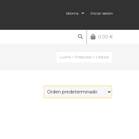
Idioma
Iniciar sesión
0.00
€
LuxPro
>
Productos
>
2 brazos