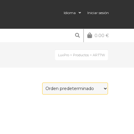
Idioma
Iniciar sesión
0.00
€
LuxPro
>
Productos
>
ART7W