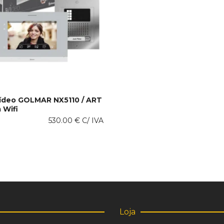
Vídeo GOLMAR NX5110 / ART
 Wifi
 AL CARRITO
530.00
€
C/ IVA
Loja