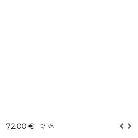
72.00
€
C/ IVA