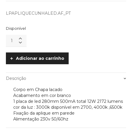
LPAPLIQUECUNHALED.AF_PT
Disponível
Aplique
de
Parede
Cunha
Adicionar ao carrinho
350mm
12W
LED
Descrição
quantity
Corpo em Chapa lacado
Acabamento em cor branco
1 placa de led 280mm 500mA total 12W 2172 lumens
cor da luz : 3000k disponível em 2700, 4000k ,6500k
Fixação da aplique em parede
Alimentação 230v 50/60hz