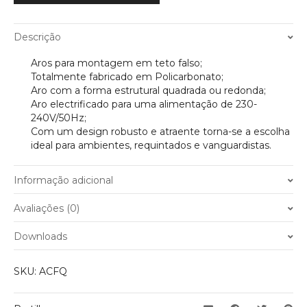
Descrição
Aros para montagem em teto falso;
Totalmente fabricado em Policarbonato;
Aro com a forma estrutural quadrada ou redonda;
Aro electrificado para uma alimentação de 230-
240V/50Hz;
Com um design robusto e atraente torna-se a escolha
ideal para ambientes, requintados e vanguardistas.
Informação adicional
Peso
0.100 kg
Avaliações (0)
Estrutura
Quadrado
,
Redondo
Ainda não existem avaliações.
Downloads
Suporte da Lampâda
GU10
Apenas clientes com sessão iniciada que compraram este
Tensão de Entrada
230-240V – 50hz
SKU:
ACFQ
produto podem deixar opinião.