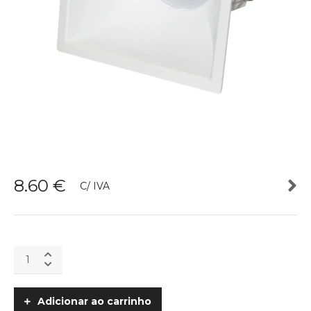
8.60
€
C/ IVA
Aro
Quadrado
ACFQ
quantity
Adicionar ao carrinho