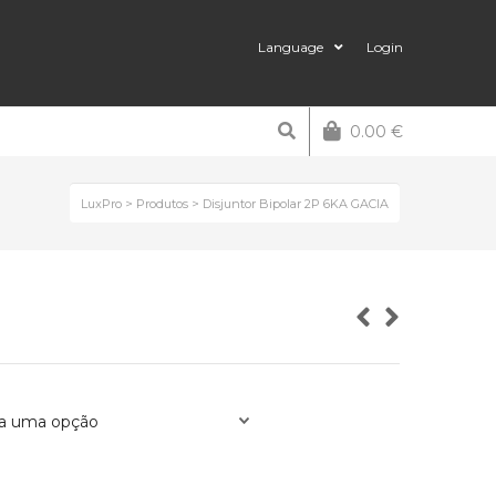
Language
Login
0.00
€
LuxPro
>
Produtos
>
Disjuntor Bipolar 2P 6KA GACIA