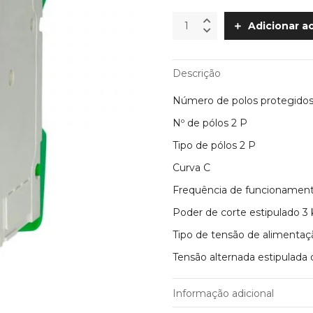
Disjuntor
Adicionar a
Bipolar
2P
6KA
Descrição
GACIA
quantity
Número de polos protegidos
Nº de pólos 2 P
Tipo de pólos 2 P
Curva C
Frequência de funcionamen
Poder de corte estipulado 3
Tipo de tensão de alimenta
Tensão alternada estipulada 
Informação adicional