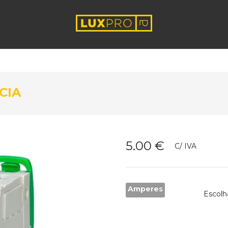
ACIA
5.00
€
C/ IVA
Amperes