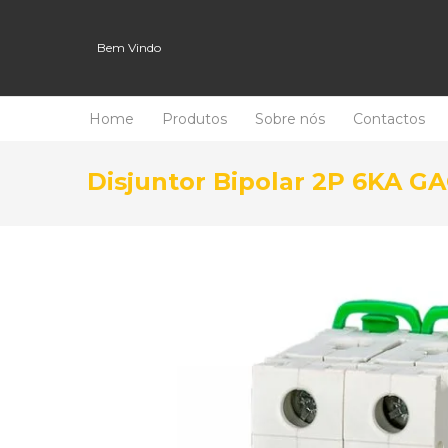
Bem Vindo
Home
Produtos
Sobre nós
Contactos
Disjuntor Bipolar 2P 6KA G