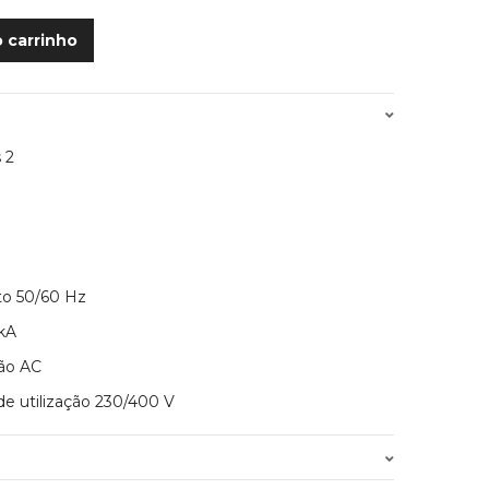
o carrinho
 2
to 50/60 Hz
 kA
ção AC
de utilização 230/400 V