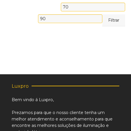
Preço
mínimo
Preço
Filtrar
máximo
Luxpro
Bem vindo á Luxpro,
Prezamos para que o nosso cliente tenha um
melhor atendimento e aconselhamento para que
encontre as melhores soluções de iluminação e