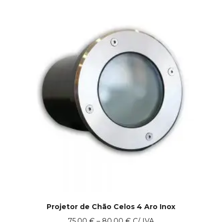
Projetor de Chão Celos 4 Aro Inox
Price
75.00
€
–
80.00
€
C/ IVA