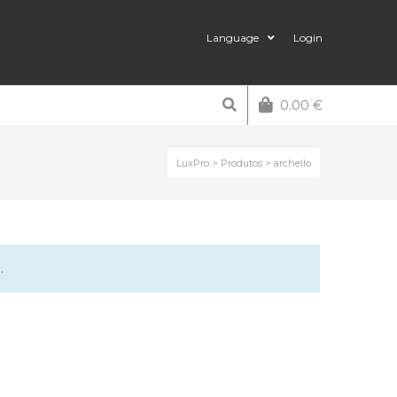
Language
Login
0.00
€
LuxPro
>
Produtos
>
archello
.