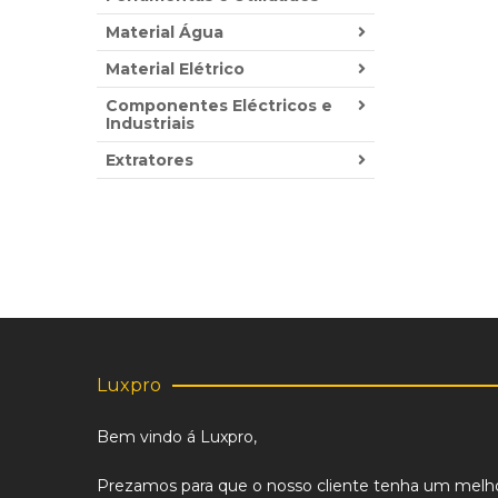
Material Água
Material Elétrico
Componentes Eléctricos e
Industriais
Extratores
Luxpro
Bem vindo á Luxpro,
Prezamos para que o nosso cliente tenha um melh