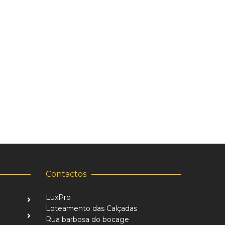
Contactos
LuxPro
Loteamento das Calçadas
Rua barbosa do bocage