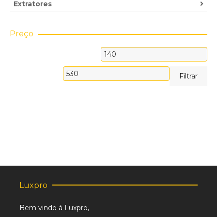
Extratores
Preço
Preço
mínimo
Preço
Filtrar
máximo
Luxpro
Bem vindo á Luxpro,