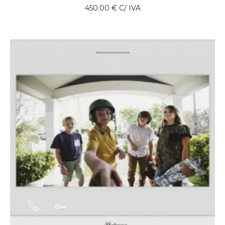
450.00
€
C/ IVA