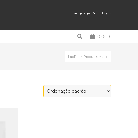
Language
Login
0.00
€
LuxPro
>
Produtos
>
aslo