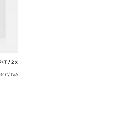
+T / 2 x
0
€
C/ IVA