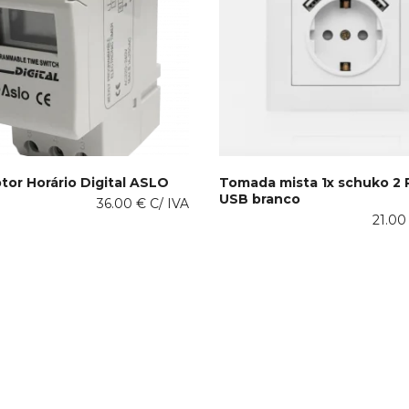
ptor Horário Digital ASLO
Tomada mista 1x schuko 2 P
USB branco
36.00
€
C/ IVA
ONAR AO CARRINHO
ADICIONAR AO CARRINHO
21.0