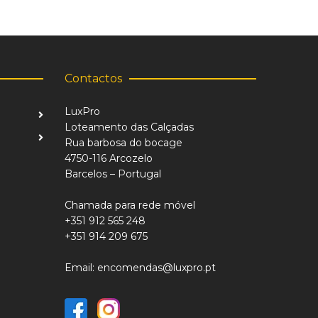
Contactos
LuxPro
Loteamento das Calçadas
Rua barbosa do bocage
4750-116 Arcozelo
Barcelos – Portugal
Chamada para rede móvel
+351 912 565 248
+351 914 209 675
Email: encomendas@luxpro.pt