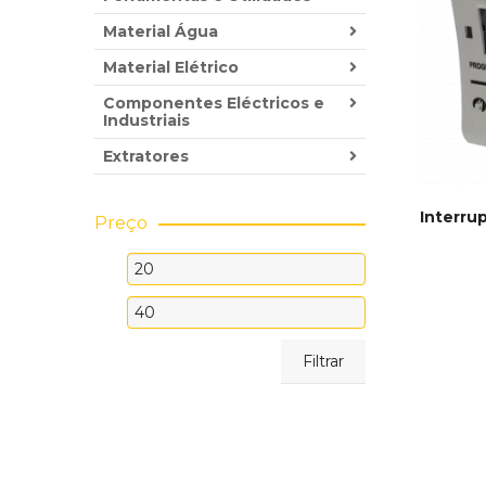
Material Água
Material Elétrico
Componentes Eléctricos e
Industriais
Extratores
Interru
Preço
ADICI
Preço
mínimo
Preço
máximo
Filtrar