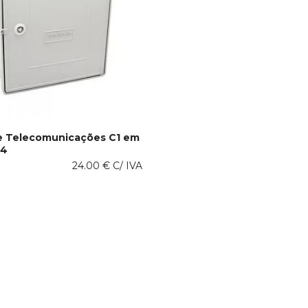
e Telecomunicações C1 em
44
ONAR AO CARRINHO
24.00
€
C/ IVA