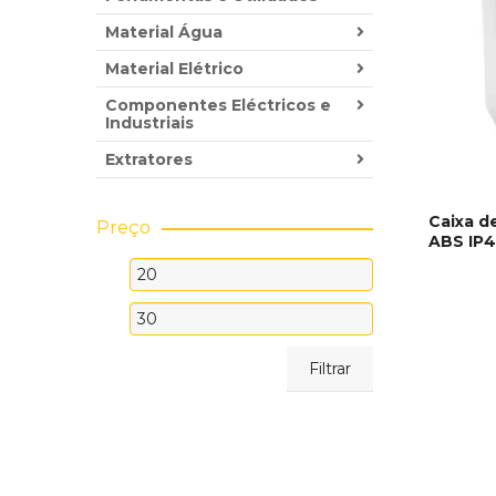
Material Água
Material Elétrico
Componentes Eléctricos e
Industriais
Extratores
Caixa d
Preço
ABS IP
ADICI
Preço
mínimo
Preço
máximo
Filtrar