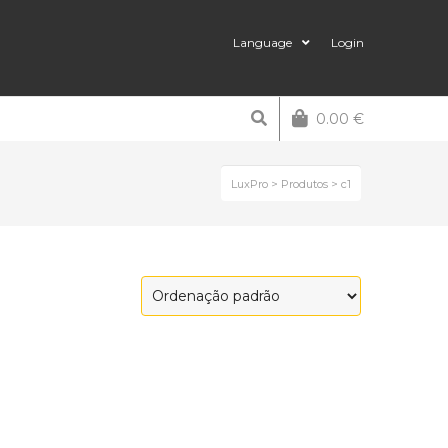
Language
Login
0.00
€
LuxPro
>
Produtos
>
c1