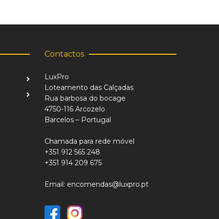
Contactos
LuxPro
Loteamento das Calçadas
Rua barbosa do bocage
4750-116 Arcozelo
Barcelos – Portugal
Chamada para rede móvel
+351 912 565 248
+351 914 209 675
Email: encomendas@luxpro.pt