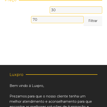
Preço
mínimo
Preço
Filtrar
máximo
Luxpro
Bem vindo á Luxpro,
Prezamos para que o nosso cliente tenha um
melhor atendimento e aconselhamento para que
encontre as melhores soluções de iluminação e