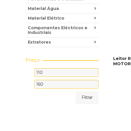
Material Água
Material Elétrico
Componentes Eléctricos e
Industriais
Extratores
Leitor 
Preço
MOTOR
ADICI
Preço
mínimo
Preço
máximo
Filtrar