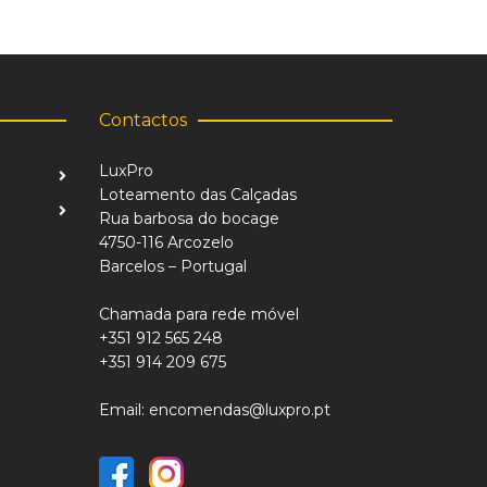
Contactos
LuxPro
Loteamento das Calçadas
Rua barbosa do bocage
4750-116 Arcozelo
Barcelos – Portugal
Chamada para rede móvel
+351 912 565 248
+351 914 209 675
Email: encomendas@luxpro.pt