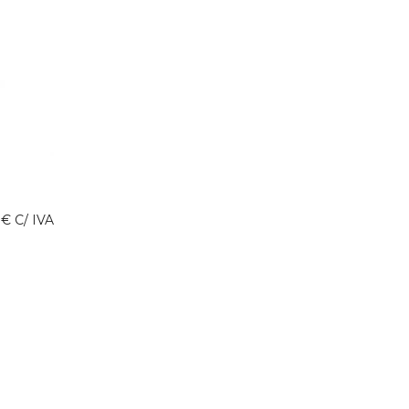
0
€
C/ IVA