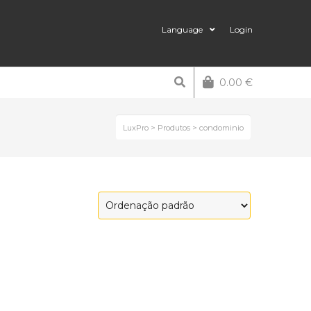
Language
Login
0.00
€
LuxPro
>
Produtos
>
condominio