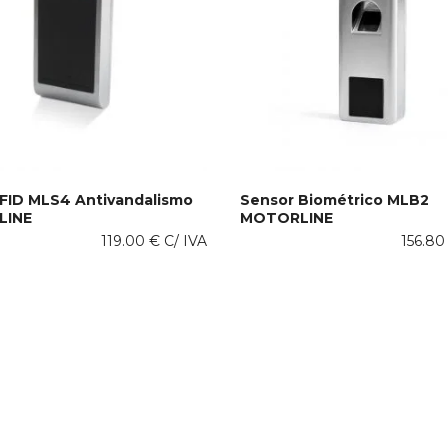
RFID MLS4 Antivandalismo
Sensor Biométrico MLB2
LINE
MOTORLINE
ONAR AO CARRINHO
ADICIONAR AO CARRINHO
119.00
€
C/ IVA
156.8