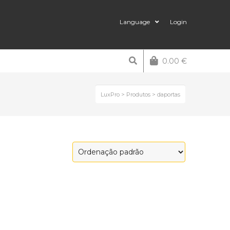
Language
Login
0.00
€
LuxPro
>
Produtos
>
daportas