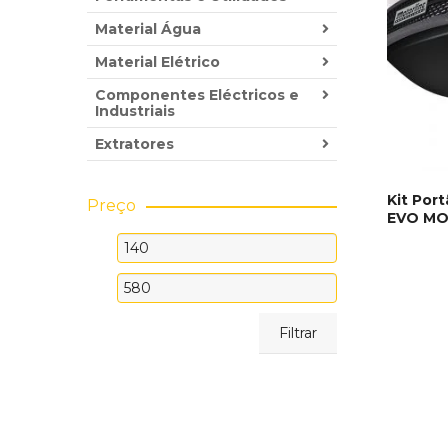
Material Água
Material Elétrico
Componentes Eléctricos e
Industriais
Extratores
Kit Por
Preço
EVO MO
ADICI
Preço
mínimo
Preço
máximo
Filtrar