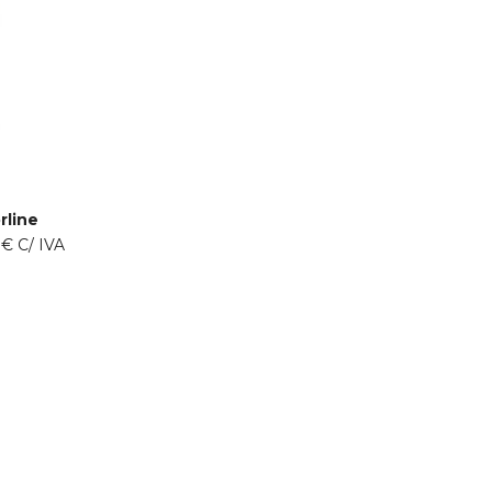
line
0
€
C/ IVA