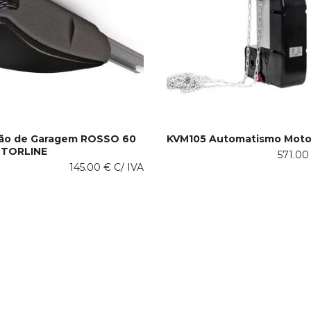
tão de Garagem ROSSO 60
KVM105 Automatismo Motor
TORLINE
571.0
ONAR AO CARRINHO
ADICIONAR AO CARRINHO
145.00
€
C/ IVA