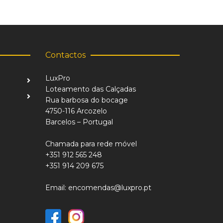
Contactos
LuxPro
Loteamento das Calçadas
Rua barbosa do bocage
4750-116 Arcozelo
Barcelos – Portugal
Chamada para rede móvel
+351 912 565 248
+351 914 209 675
Email: encomendas@luxpro.pt