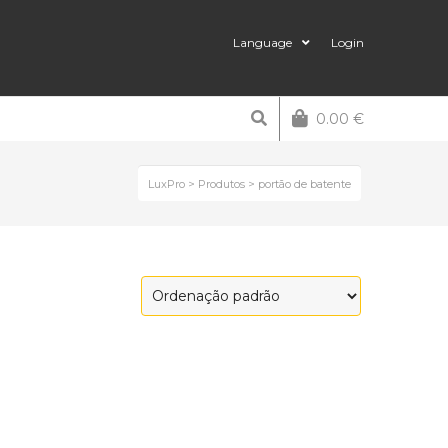
Language
Login
0.00
€
LuxPro
>
Produtos
>
portão de batente