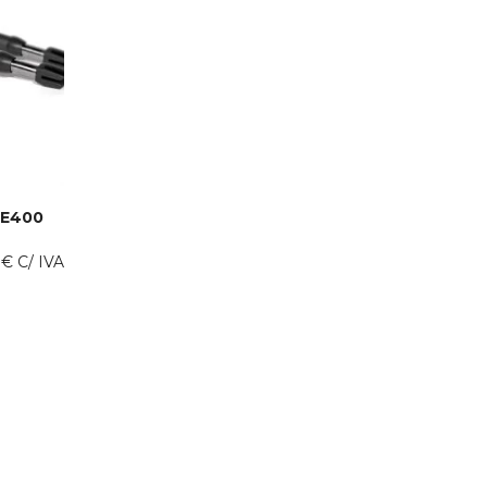
CE400
0
€
C/ IVA