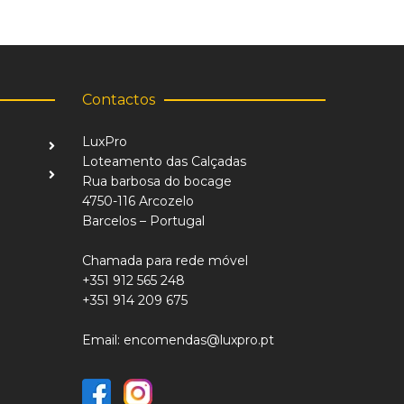
Contactos
LuxPro
Loteamento das Calçadas
Rua barbosa do bocage
4750-116 Arcozelo
Barcelos – Portugal
Chamada para rede móvel
+351 912 565 248
+351 914 209 675
Email: encomendas@luxpro.pt