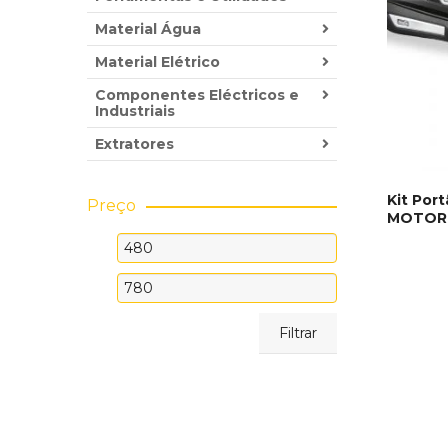
Material Água
Material Elétrico
Componentes Eléctricos e
Industriais
Extratores
Kit Por
Preço
MOTOR
ADICI
Preço
mínimo
Preço
máximo
Filtrar