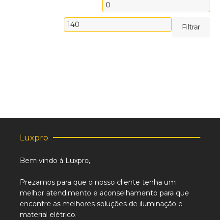
Preço
mínimo
Preço
Filtrar
máximo
Luxpro
Bem vindo á Luxpro,
Prezamos para que o nosso cliente tenha um
melhor atendimento e aconselhamento para que
encontre as melhores soluções de iluminação e
material elétrico.