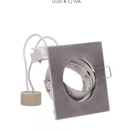
12.00
€
C/ IVA