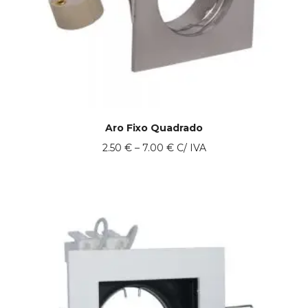
Aro Fixo Quadrado
Price
2.50
€
–
7.00
€
C/ IVA
range:
2.50 €
through
7.00 €