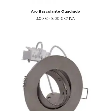
Aro Basculante Quadrado
Price
3.00
€
–
8.00
€
C/ IVA
range:
3.00 €
through
8.00 €