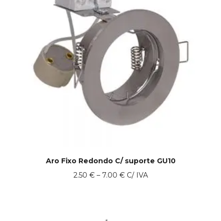
Aro Fixo Redondo C/ suporte GU10
Price
2.50
€
–
7.00
€
C/ IVA
range:
2.50 €
through
7.00 €