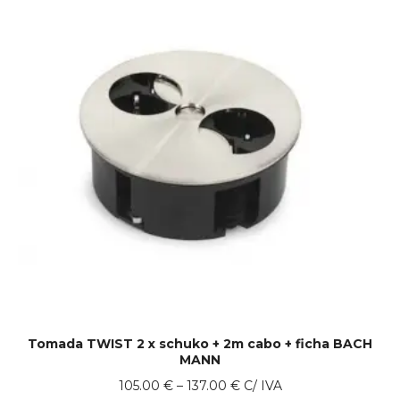
Tomada TWIST 2 x schuko + 2m cabo + ficha BACH
MANN
Price
105.00
€
–
137.00
€
C/ IVA