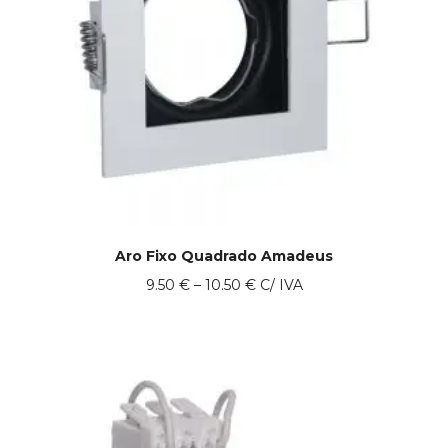
Aro Fixo Quadrado Amadeus
Price
9.50
€
–
10.50
€
C/ IVA
range:
9.50 €
through
10.50 €