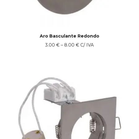
Aro Basculante Redondo
Price
3.00
€
–
8.00
€
C/ IVA
range:
3.00 €
through
8.00 €