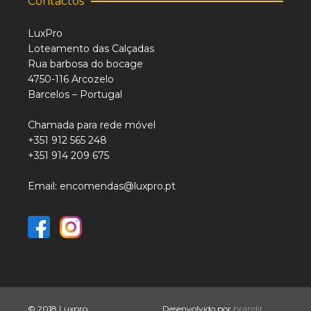
Contactos
LuxPro
Loteamento das Calçadas
Rua barbosa do bocage
4750-116 Arcozelo
Barcelos – Portugal
Chamada para rede móvel
+351 912 565 248
+351 914 209 675
Email: encomendas@luxpro.pt
© 2018 Luxpro
Desenvolvido por
brandit