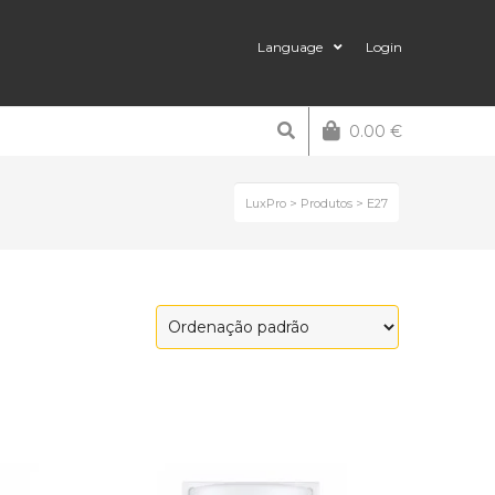
Language
Login
0.00
€
LuxPro
>
Produtos
>
E27