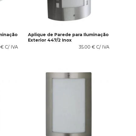
uminação
Aplique de Parede para Iluminação
Exterior 447/2 Inox
LER MAIS
0
€
C/ IVA
35.00
€
C/ IVA