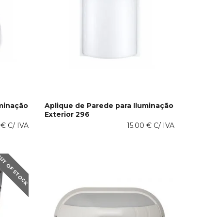
uminação
Aplique de Parede para Iluminação
Exterior 296
This
VER OPÇÕES
0
€
C/ IVA
product
15.00
€
C/ IVA
has
multiple
variants.
UT OF STOCK
The
options
may
be
chosen
on