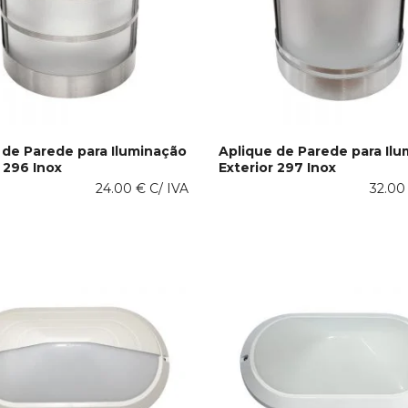
the
product
page
 de Parede para Iluminação
Aplique de Parede para Il
 296 Inox
Exterior 297 Inox
IS
LER MAIS
24.00
€
C/ IVA
32.0