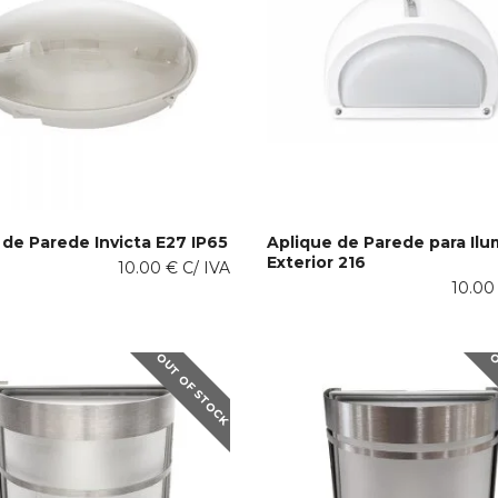
 de Parede Invicta E27 IP65
Aplique de Parede para Il
Exterior 216
This
10.00
€
C/ IVA
ONAR AO CARRINHO
VER OPÇÕES
product
10.0
has
multiple
variants.
OUT OF STOCK
O
The
options
may
be
chosen
on