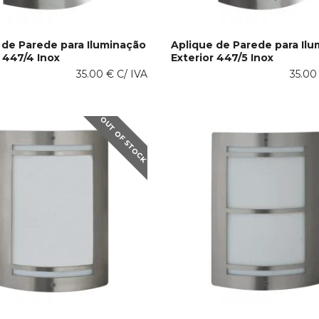
 de Parede para Iluminação
Aplique de Parede para Il
r 447/4 Inox
Exterior 447/5 Inox
ONAR AO CARRINHO
ADICIONAR AO CARRINHO
35.00
€
C/ IVA
35.0
OUT OF STOCK