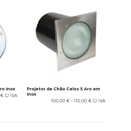
variants.
The
options
may
be
chosen
on
the
product
page
ro Inox
Projetor de Chão Celos 5 Aro em
Inox
This
Price
0
€
C/ IVA
VER OPÇÕES
Price
product
100.00
€
–
110.00
€
C/ IVA
range:
range:
has
75.00 €
100.00 €
multiple
through
through
variants.
80.00 €
110.00 €
The
options