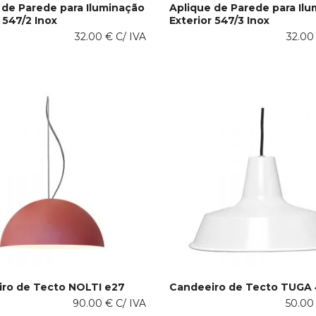
 de Parede para Iluminação
Aplique de Parede para Il
 547/2 Inox
Exterior 547/3 Inox
IS
ADICIONAR AO CARRINHO
32.00
€
C/ IVA
32.0
ro de Tecto NOLTI e27
Candeeiro de Tecto TUG
This
90.00
€
C/ IVA
50.0
PÇÕES
VER OPÇÕES
product