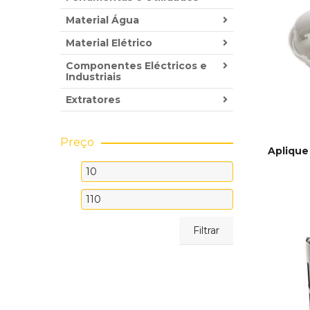
Material Água
Material Elétrico
Componentes Eléctricos e
Industriais
Extratores
Preço
Aplique
Preço
ADICI
mínimo
Preço
máximo
Filtrar