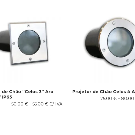
r de Chão “Celos 3” Aro
Projetor de Chão Celos 4 A
7 IP65
This
75.00
€
–
80.0
PÇÕES
VER OPÇÕES
Price
50.00
€
–
55.00
€
C/ IVA
product
range:
has
50.00 €
multiple
through
variants.
55.00 €
The
options