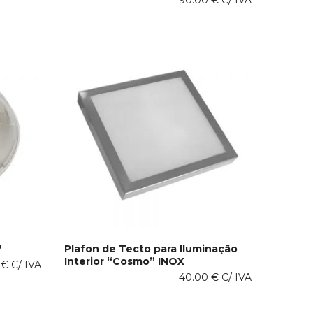
90.00
€
C/ IVA
7
Plafon de Tecto para Iluminação
Interior “Cosmo” INOX
This
0
€
C/ IVA
VER OPÇÕES
product
40.00
€
C/ IVA
has
multiple