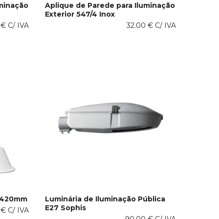
uminação
Aplique de Parede para Iluminação
Exterior 547/4 Inox
ADICIONAR AO CARRINHO
0
€
C/ IVA
32.00
€
C/ IVA
A 420mm
Luminária de Iluminação Pública
E27 Sophis
0
€
C/ IVA
ADICIONAR AO CARRINHO