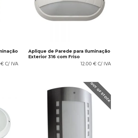
the
product
page
uminação
Aplique de Parede para Iluminação
Exterior 316 com Friso
This
VER OPÇÕES
0
€
C/ IVA
product
12.00
€
C/ IVA
has
multiple
variants.
OUT OF STOCK
The
options
may
be
chosen
on
the
product
page