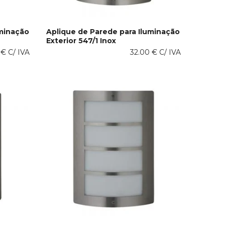
uminação
Aplique de Parede para Iluminação
Exterior 547/1 Inox
ADICIONAR AO CARRINHO
0
€
C/ IVA
32.00
€
C/ IVA