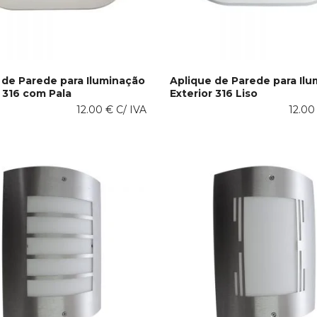
 de Parede para Iluminação
Aplique de Parede para Il
r 316 com Pala
Exterior 316 Liso
This
PÇÕES
VER OPÇÕES
12.00
€
C/ IVA
product
12.0
has
multiple
variants.
The
options
may
be
chosen
on
the
product
page